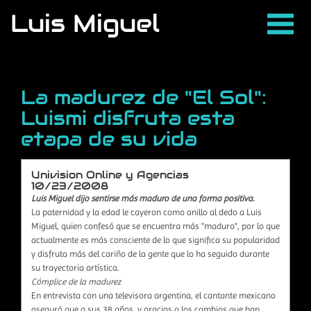
Luis Miguel
La madurez de "El Sol":
Luismi disfruta esta
etapa de su vida
Univision Online y Agencias
10/23/2008
Luis Miguel dijo sentirse más maduro de una forma positiva.
La paternidad y la edad le cayeron como anillo al dedo a Luis
Miguel, quien confesó que se encuentra más "maduro", por lo que
actualmente es más consciente de lo que significa su popularidad
y disfruta más del cariño de la gente que lo ha seguido durante
su trayectoria artística.
Cómplice de la madurez
En entrevista con una televisora argentina, el cantante mexicano
aseguró que a sus 38 años, y gracias a los cambios que han