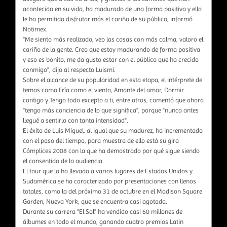
acontecido en su vida, ha madurado de una forma positiva y ello
le ha permitido disfrutar más el cariño de su público, informó
Notimex.
"Me siento más realizado, veo las cosas con más calma, valoro el
cariño de la gente. Creo que estoy madurando de forma positiva
y eso es bonito, me da gusto estar con el público que ha crecido
conmigo", dijo al respecto Luismi.
Sobre el alcance de su popularidad en esta etapa, el intérprete de
temas como Fría como el viento, Amante del amor, Dormir
contigo y Tengo todo excepto a ti, entre otros, comentó que ahora
"tengo más conciencia de lo que significa", porque "nunca antes
llegué a sentirlo con tanta intensidad".
El éxito de Luis Miguel, al igual que su madurez, ha incrementado
con el paso del tiempo, para muestra de ello está su gira
Cómplices 2008 con la que ha demostrado por qué sigue siendo
el consentido de la audiencia.
El tour que lo ha llevado a varios lugares de Estados Unidos y
Sudamérica se ha caracterizado por presentaciones con llenos
totales, como la del próximo 31 de octubre en el Madison Square
Garden, Nueva York, que se encuentra casi agotada.
Durante su carrera "El Sol" ha vendido casi 60 millones de
álbumes en todo el mundo, ganando cuatro premios Latin