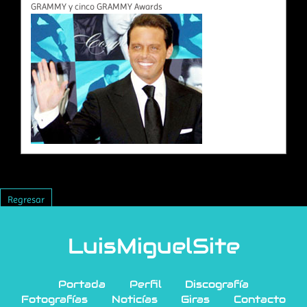
GRAMMY y cinco GRAMMY Awards
Regresar
LuisMiguelSite
Portada
Perfil
Discografía
Fotografías
Noticías
Giras
Contacto