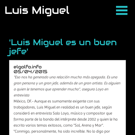
Luis Miguel
'Luis Miguel es un buen
jefe'
elgolfo.info
05/04/2015
"Eso nos ha generado una relación mucho más apegada. Es una
gran persona y un gran jefe, además de un gran artista. Es alguien
a quien le tenemos que aprender mucho", asegura Loyo en
entrevista
México, DF.- Aunque es sumamente exigente con sus
trabajadores, Luis Miguel en realidad es un buen jefe, según
consideró en entrevista Salo Loyo, músico y compositor que
forma parte de la banda del intérprete desde 2002 y quien le ha
escrito varios temas exitosos, como "Sol, Arena y Mar".
"Conmigo, personalmente, ha sido increíble. No lo digo por