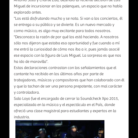
Miguel de incursionar en los palenques, un espacio que no había
explorado antes.
"Los está disfrutando mucho y se nota. Si van a los conciertos, él
se entrega a su público y se divierte. Es un nuevo mercado y
como músico, es algo muy excitante para todos nosotros.
"Desconozco la razón de por qué los está haciendo. A nosotros
sólo nos dijeron que estaba esa oportunidad y fue cuando a mí
me entró la curiosidad de cómo nos iba a ir, pues jamás asocié
ese espacio con la figura de Luis Miguel. La sorpresa es que nos
ha ido de maravilla".
Estas declaraciones contrastan con los señalamientos que el
cantante ha recibido en los últimos años por parte de
trabajadores, músicos y compositores que han colaborado con él
y que lo tachan de ser una persona prepotente, con mal carácter
y controladora.
Salo Loyo fue el encargado de cerrar la Soundcheck Xpo 2015,
especializada en la música y el espectáculo en el País, donde
ofreció una clase magistral para estudiantes y expertos en la
industria.