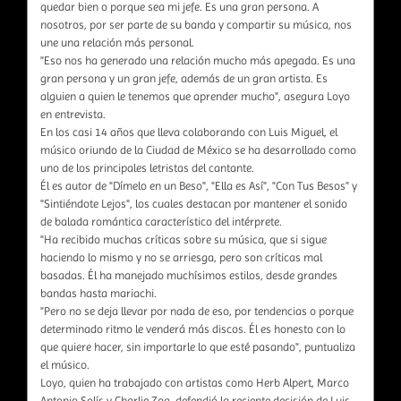
quedar bien o porque sea mi jefe. Es una gran persona. A
nosotros, por ser parte de su banda y compartir su música, nos
une una relación más personal.
"Eso nos ha generado una relación mucho más apegada. Es una
gran persona y un gran jefe, además de un gran artista. Es
alguien a quien le tenemos que aprender mucho", asegura Loyo
en entrevista.
En los casi 14 años que lleva colaborando con Luis Miguel, el
músico oriundo de la Ciudad de México se ha desarrollado como
uno de los principales letristas del cantante.
Él es autor de "Dímelo en un Beso", "Ella es Así", "Con Tus Besos" y
"Sintiéndote Lejos", los cuales destacan por mantener el sonido
de balada romántica característico del intérprete.
"Ha recibido muchas críticas sobre su música, que si sigue
haciendo lo mismo y no se arriesga, pero son críticas mal
basadas. Él ha manejado muchísimos estilos, desde grandes
bandas hasta mariachi.
"Pero no se deja llevar por nada de eso, por tendencias o porque
determinado ritmo le venderá más discos. Él es honesto con lo
que quiere hacer, sin importarle lo que esté pasando", puntualiza
el músico.
Loyo, quien ha trabajado con artistas como Herb Alpert, Marco
Antonio Solís y Charlie Zaa, defendió la reciente decisión de Luis