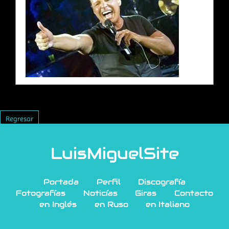
Regresar
LuisMiguelSite
Portada
Perfil
Discografía
Fotografías
Noticías
Giras
Contacto
en Inglés
en Ruso
en Italiano