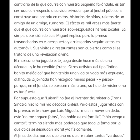
contrario de lo que ocurre con nuestra pequeña farándula, es tan
cerrada con respecto a su vida privada, que al final el público le
construye una basada en mitos, historias de oídas, relatos de un
amigo de un amigo, rumores. El efecto es mil veces más fuerte
que el que ocurre con nuestros sobreexpuestos héroes locales. La
simple aparición de Luis Miguel implica para la prensa
trasnochadas en el aeropuerto y arriesgados seguimientos en
automóvil. Sus visitas a restaurantes son cubiertas como si se
tratara de una revelación divina.
El mexicano ha jugado este juego desde hace más de una
década... y le ha rendido frutos. Otros artistas del tipo "latino
bonito melódico" que han tenido una vida privada más expuesta,
al final de la jornada han recogido menos peces - y pesos-
porque, en el fondo, se parecen más a uno, su halo de misterio no
es tan fuerte.
Por supuesto que "Luismi" no fue el inventor del misterio (Frank
Sinatra hizo lo mismo décadas antes). Pero estas jugarretas con
la prensa, este show que Luis Miguel arma sin mover un dedo,
este "no me saquen fotos", "no hablo de mi familia", "sólo vengo a
cantar", termina siendo más poderoso que toda la fama por la
que otros se desnudan moral y/o físicamente.
Al final del día, parece que uno no quiere saber tantas "verdades"