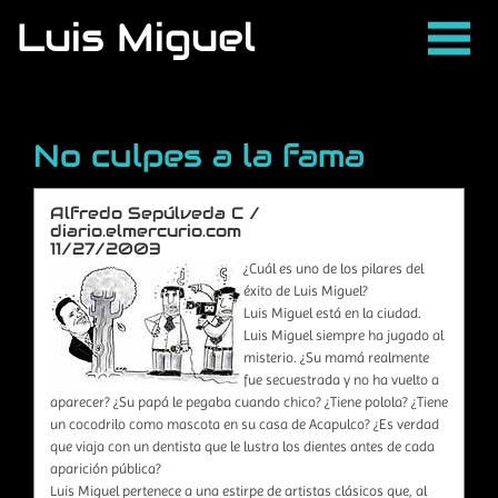
Luis Miguel
No culpes a la fama
Alfredo Sepúlveda C /
diario.elmercurio.com
11/27/2003
¿Cuál es uno de los pilares del
éxito de Luis Miguel?
Luis Miguel está en la ciudad.
Luis Miguel siempre ha jugado al
misterio. ¿Su mamá realmente
fue secuestrada y no ha vuelto a
aparecer? ¿Su papá le pegaba cuando chico? ¿Tiene polola? ¿Tiene
un cocodrilo como mascota en su casa de Acapulco? ¿Es verdad
que viaja con un dentista que le lustra los dientes antes de cada
aparición pública?
Luis Miguel pertenece a una estirpe de artistas clásicos que, al